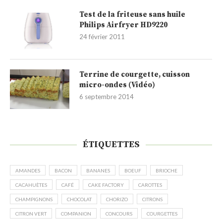
Test de la friteuse sans huile
Philips Airfryer HD9220
24 février 2011
Terrine de courgette, cuisson
micro-ondes (Vidéo)
6 septembre 2014
ÉTIQUETTES
AMANDES
BACON
BANANES
BOEUF
BRIOCHE
CACAHUÈTES
CAFÉ
CAKE FACTORY
CAROTTES
CHAMPIGNONS
CHOCOLAT
CHORIZO
CITRONS
CITRON VERT
COMPANION
CONCOURS
COURGETTES