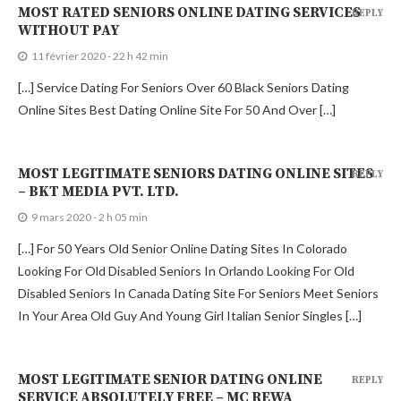
MOST RATED SENIORS ONLINE DATING SERVICES
REPLY
WITHOUT PAY
11 février 2020 - 22 h 42 min
[…] Service Dating For Seniors Over 60 Black Seniors Dating
Online Sites Best Dating Online Site For 50 And Over […]
MOST LEGITIMATE SENIORS DATING ONLINE SITES
REPLY
– BKT MEDIA PVT. LTD.
9 mars 2020 - 2 h 05 min
[…] For 50 Years Old Senior Online Dating Sites In Colorado
Looking For Old Disabled Seniors In Orlando Looking For Old
Disabled Seniors In Canada Dating Site For Seniors Meet Seniors
In Your Area Old Guy And Young Girl Italian Senior Singles […]
MOST LEGITIMATE SENIOR DATING ONLINE
REPLY
SERVICE ABSOLUTELY FREE – MC REWA