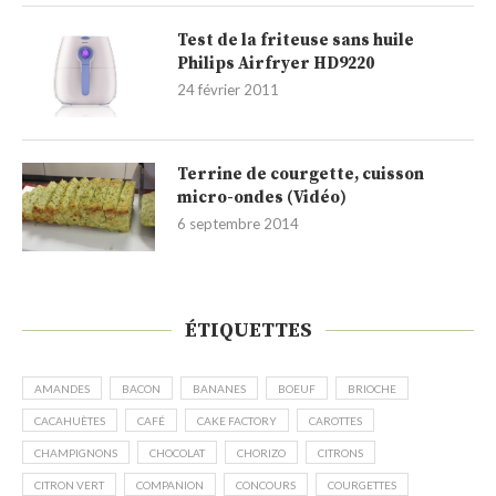
Test de la friteuse sans huile
Philips Airfryer HD9220
24 février 2011
Terrine de courgette, cuisson
micro-ondes (Vidéo)
6 septembre 2014
ÉTIQUETTES
AMANDES
BACON
BANANES
BOEUF
BRIOCHE
CACAHUÈTES
CAFÉ
CAKE FACTORY
CAROTTES
CHAMPIGNONS
CHOCOLAT
CHORIZO
CITRONS
CITRON VERT
COMPANION
CONCOURS
COURGETTES