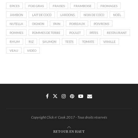
EPICES
FOIE GRAS
FRAISES
FRAMBOISE
FROMAGES
JAMBON
LAIT DE COCO
LARDONS
NOIX DE COCO
NOËL
NUTELLA
OIGNON
PAIN
POIREAUX
POIVRONS
POMMES
POMMES DE TERRE
POULET
PÂTES
RESTAURANT
RHUM
RIZ
SAUMON
TESTS
TOMATE
VANILLE
VEAU
VIDÉO
Copyright Click n' Cook 2017 - Tous droits réservés
RETOUR EN HAUT