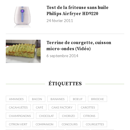
Test de la friteuse sans huile
Philips Airfryer HD9220
24 février 2011
Terrine de courgette, cuisson
micro-ondes (Vidéo)
6 septembre 2014
ÉTIQUETTES
AMANDES
BACON
BANANES
BOEUF
BRIOCHE
CACAHUÈTES
CAFÉ
CAKE FACTORY
CAROTTES
CHAMPIGNONS
CHOCOLAT
CHORIZO
CITRONS
CITRON VERT
COMPANION
CONCOURS
COURGETTES