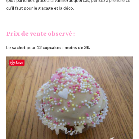
(plus parfumés grâce à la vanille) auquel cas, pensez à prendre ce
qu’il faut pour le glaçage et la déco.
Prix de vente observé :
Le
sachet
pour
12 cupcakes
: moins de 3€.
Save