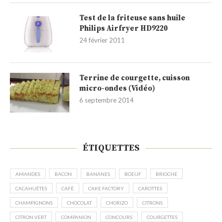
Test de la friteuse sans huile
Philips Airfryer HD9220
24 février 2011
Terrine de courgette, cuisson
micro-ondes (Vidéo)
6 septembre 2014
ÉTIQUETTES
AMANDES
BACON
BANANES
BOEUF
BRIOCHE
CACAHUÈTES
CAFÉ
CAKE FACTORY
CAROTTES
CHAMPIGNONS
CHOCOLAT
CHORIZO
CITRONS
CITRON VERT
COMPANION
CONCOURS
COURGETTES