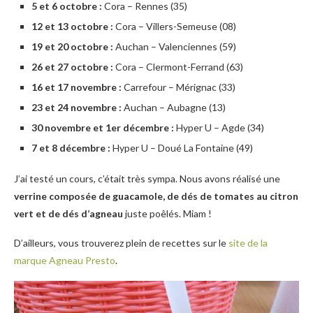
5 et 6 octobre :
Cora – Rennes (35)
12 et 13 octobre :
Cora – Villers-Semeuse (08)
19 et 20 octobre :
Auchan – Valenciennes (59)
26 et 27 octobre :
Cora – Clermont-Ferrand (63)
16 et 17 novembre :
Carrefour – Mérignac (33)
23 et 24 novembre :
Auchan – Aubagne (13)
30 novembre et 1er décembre :
Hyper U – Agde (34)
7 et 8 décembre :
Hyper U – Doué La Fontaine (49)
J’ai testé un cours, c’était très sympa. Nous avons réalisé une
verrine composée de guacamole, de dés de tomates au citron
vert et de dés d’agneau
juste poêlés. Miam !
D’ailleurs, vous trouverez plein de recettes sur le
site de la
marque Agneau Presto
.