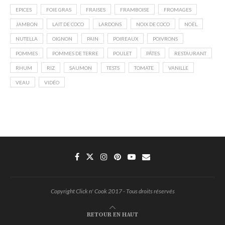
EPICES
FOIE GRAS
FRAISES
FRAMBOISE
FROMAGES
JAMBON
LAIT DE COCO
LARDONS
NOIX DE COCO
NOËL
NUTELLA
OIGNON
PAIN
POIREAUX
POIVRONS
POMMES
POMMES DE TERRE
POULET
PÂTES
RESTAURANT
RHUM
RIZ
SAUMON
TESTS
TOMATE
VANILLE
VEAU
VIDÉO
Copyright Click n' Cook 2017 - Tous droits réservés
RETOUR EN HAUT