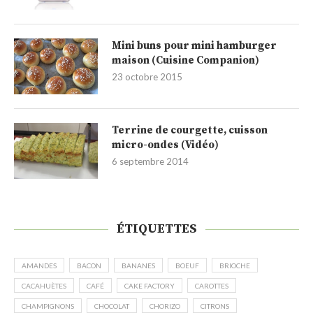
Mini buns pour mini hamburger
maison (Cuisine Companion)
23 octobre 2015
Terrine de courgette, cuisson
micro-ondes (Vidéo)
6 septembre 2014
ÉTIQUETTES
AMANDES
BACON
BANANES
BOEUF
BRIOCHE
CACAHUÈTES
CAFÉ
CAKE FACTORY
CAROTTES
CHAMPIGNONS
CHOCOLAT
CHORIZO
CITRONS