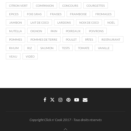
CITRON VERT
COMPANION
CONCOURS
COURGETTES
EPICES
FOIE GRAS
FRAISES
FRAMBOISE
FROMAGES
JAMBON
LAIT DE COCO
LARDONS
NOIX DE COCO
NOËL
NUTELLA
OIGNON
PAIN
POIREAUX
POIVRONS
POMMES
POMMES DE TERRE
POULET
PÂTES
RESTAURANT
RHUM
RIZ
SAUMON
TESTS
TOMATE
VANILLE
VEAU
VIDÉO
Copyright Click n' Cook 2017 - Tous droits réservés