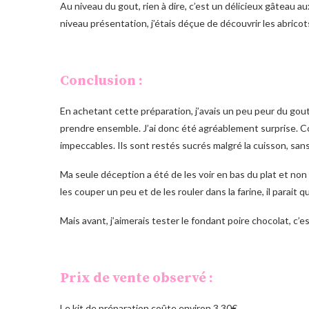
Au niveau du gout, rien à dire, c’est un délicieux gâteau
niveau présentation, j’étais déçue de découvrir les abricots
Conclusion :
En achetant cette préparation, j’avais un peu peur du gout, 
prendre ensemble. J’ai donc été agréablement surprise. Co
impeccables. Ils sont restés sucrés malgré la cuisson, san
Ma seule déception a été de les voir en bas du plat et non p
les couper un peu et de les rouler dans la farine, il parait q
Mais avant, j’aimerais tester le fondant poire chocolat, 
Prix de vente observé :
Le kit de préparation coûte environ 3,30€.