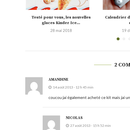
uvelles
Calendrier de l’Avent jour 15 : idée
Calendrier d
..
cadeau,...
p
19 décembre 2015
2 d
2 CO
AMANDINE
14 août 2013 - 12 h 45 min
coucou jai également acheté ce kit mais jai un
NICOLAS
27 août 2013 - 15 h 52 min