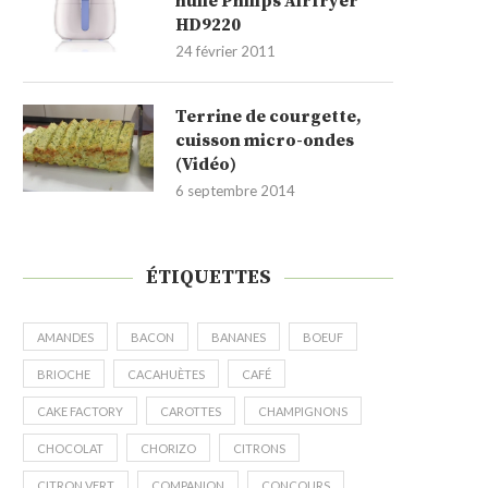
huile Philips Airfryer
HD9220
24 février 2011
Terrine de courgette,
cuisson micro-ondes
(Vidéo)
6 septembre 2014
ÉTIQUETTES
AMANDES
BACON
BANANES
BOEUF
BRIOCHE
CACAHUÈTES
CAFÉ
CAKE FACTORY
CAROTTES
CHAMPIGNONS
CHOCOLAT
CHORIZO
CITRONS
CITRON VERT
COMPANION
CONCOURS