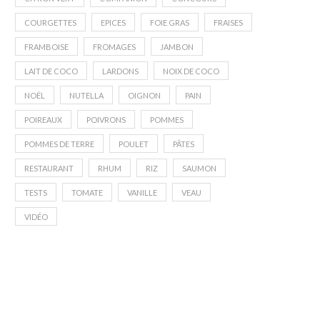
COURGETTES
EPICES
FOIE GRAS
FRAISES
FRAMBOISE
FROMAGES
JAMBON
LAIT DE COCO
LARDONS
NOIX DE COCO
NOËL
NUTELLA
OIGNON
PAIN
POIREAUX
POIVRONS
POMMES
POMMES DE TERRE
POULET
PÂTES
RESTAURANT
RHUM
RIZ
SAUMON
TESTS
TOMATE
VANILLE
VEAU
VIDÉO