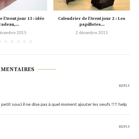
e l’Avent jour 2 : Les
Noël 2014, les nouvelles bûches
apillotes...
glacées Nestlé (Concours...
écembre 2015
10 décembre 2014
MMENTAIRES
REPLY
 petit souci il ne dise pas à quel moment ajouter les oeufs !!!! help
REPLY