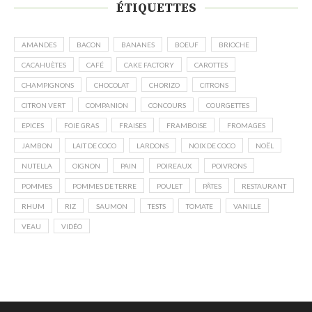
ÉTIQUETTES
AMANDES
BACON
BANANES
BOEUF
BRIOCHE
CACAHUÈTES
CAFÉ
CAKE FACTORY
CAROTTES
CHAMPIGNONS
CHOCOLAT
CHORIZO
CITRONS
CITRON VERT
COMPANION
CONCOURS
COURGETTES
EPICES
FOIE GRAS
FRAISES
FRAMBOISE
FROMAGES
JAMBON
LAIT DE COCO
LARDONS
NOIX DE COCO
NOËL
NUTELLA
OIGNON
PAIN
POIREAUX
POIVRONS
POMMES
POMMES DE TERRE
POULET
PÂTES
RESTAURANT
RHUM
RIZ
SAUMON
TESTS
TOMATE
VANILLE
VEAU
VIDÉO