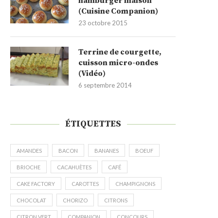
hamburger maison
(Cuisine Companion)
23 octobre 2015
Terrine de courgette,
cuisson micro-ondes
(Vidéo)
6 septembre 2014
ÉTIQUETTES
AMANDES
BACON
BANANES
BOEUF
BRIOCHE
CACAHUÈTES
CAFÉ
CAKE FACTORY
CAROTTES
CHAMPIGNONS
CHOCOLAT
CHORIZO
CITRONS
CITRON VERT
COMPANION
CONCOURS