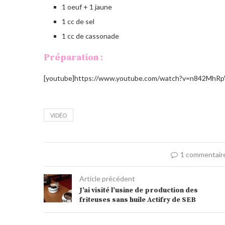
1 oeuf + 1 jaune
1 cc de sel
1 cc de cassonade
Préparation :
[youtube]https://www.youtube.com/watch?v=n842MhRp
VIDÉO
1 commentair
Article précédent
J’ai visité l’usine de production des
friteuses sans huile Actifry de SEB