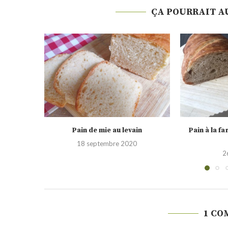
ÇA POURRAIT A
mie au levain
Pain à la farine d’épeautre et au
levain...
tembre 2020
26 avril 2020
1 CO