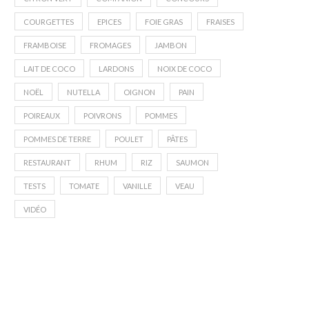
COURGETTES
EPICES
FOIE GRAS
FRAISES
FRAMBOISE
FROMAGES
JAMBON
LAIT DE COCO
LARDONS
NOIX DE COCO
NOËL
NUTELLA
OIGNON
PAIN
POIREAUX
POIVRONS
POMMES
POMMES DE TERRE
POULET
PÂTES
RESTAURANT
RHUM
RIZ
SAUMON
TESTS
TOMATE
VANILLE
VEAU
VIDÉO