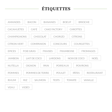
ÉTIQUETTES
AMANDES
BACON
BANANES
BOEUF
BRIOCHE
CACAHUÈTES
CAFÉ
CAKE FACTORY
CAROTTES
CHAMPIGNONS
CHOCOLAT
CHORIZO
CITRONS
CITRON VERT
COMPANION
CONCOURS
COURGETTES
EPICES
FOIE GRAS
FRAISES
FRAMBOISE
FROMAGES
JAMBON
LAIT DE COCO
LARDONS
NOIX DE COCO
NOËL
NUTELLA
OIGNON
PAIN
POIREAUX
POIVRONS
POMMES
POMMES DE TERRE
POULET
PÂTES
RESTAURANT
RHUM
RIZ
SAUMON
TESTS
TOMATE
VANILLE
VEAU
VIDÉO