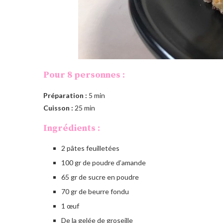
Pour 8 personnes :
Préparation :
5 min
Cuisson :
25 min
Ingrédients :
2 pâtes feuilletées
100 gr de poudre d’amande
65 gr de sucre en poudre
70 gr de beurre fondu
1 œuf
De la gelée de groseille