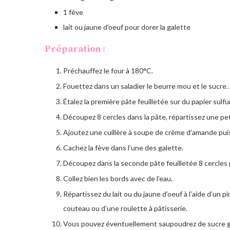
1 fève
lait ou jaune d’oeuf pour dorer la galette
Préparation :
Préchauffez le four à 180°C.
Fouettez dans un saladier le beurre mou et le sucre
Étalez la première pâte feuilletée sur du papier sulfur
Découpez 8 cercles dans la pâte, répartissez une peti
Ajoutez une cuillère à soupe de crème d’amande puis
Cachez la fève dans l’une des galette.
Découpez dans la seconde pâte feuilletée 8 cercles 
Collez bien les bords avec de l’eau.
Répartissez du lait ou du jaune d’oeuf à l’aide d’un p
couteau ou d’une roulette à pâtisserie.
Vous pouvez éventuellement saupoudrez de sucre g