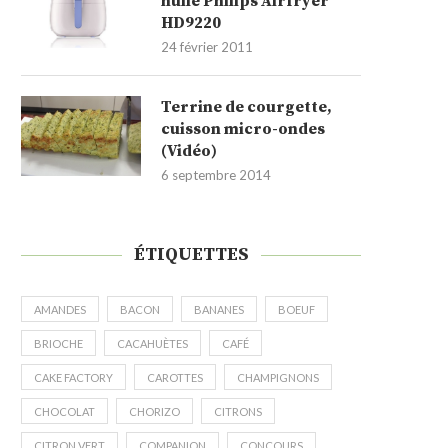
huile Philips Airfryer
HD9220
24 février 2011
Terrine de courgette,
cuisson micro-ondes
(Vidéo)
6 septembre 2014
ÉTIQUETTES
AMANDES
BACON
BANANES
BOEUF
BRIOCHE
CACAHUÈTES
CAFÉ
CAKE FACTORY
CAROTTES
CHAMPIGNONS
CHOCOLAT
CHORIZO
CITRONS
CITRON VERT
COMPANION
CONCOURS