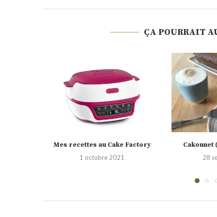
ÇA POURRAIT A
Factory
Cakounet (Philippe Conticini)
Gâteau invi
28 septembre 2021
23 