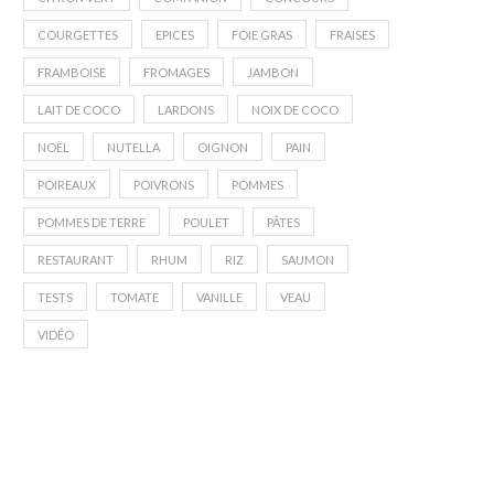
COURGETTES
EPICES
FOIE GRAS
FRAISES
FRAMBOISE
FROMAGES
JAMBON
LAIT DE COCO
LARDONS
NOIX DE COCO
NOËL
NUTELLA
OIGNON
PAIN
POIREAUX
POIVRONS
POMMES
POMMES DE TERRE
POULET
PÂTES
RESTAURANT
RHUM
RIZ
SAUMON
TESTS
TOMATE
VANILLE
VEAU
VIDÉO