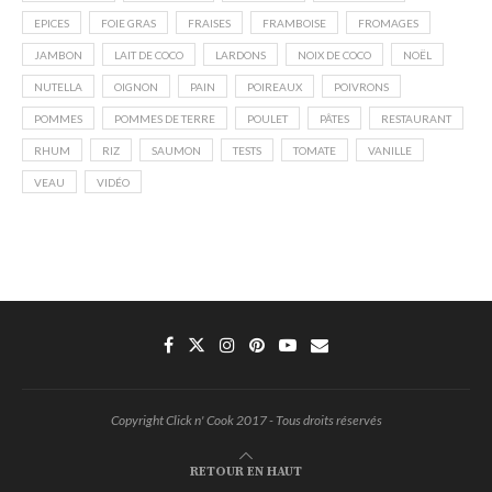
EPICES
FOIE GRAS
FRAISES
FRAMBOISE
FROMAGES
JAMBON
LAIT DE COCO
LARDONS
NOIX DE COCO
NOËL
NUTELLA
OIGNON
PAIN
POIREAUX
POIVRONS
POMMES
POMMES DE TERRE
POULET
PÂTES
RESTAURANT
RHUM
RIZ
SAUMON
TESTS
TOMATE
VANILLE
VEAU
VIDÉO
Copyright Click n' Cook 2017 - Tous droits réservés
RETOUR EN HAUT