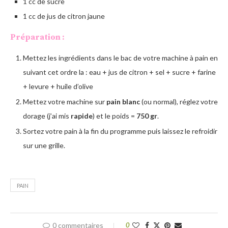
1 cc de sucre
1 cc de jus de citron jaune
Préparation :
Mettez les ingrédients dans le bac de votre machine à pain en
suivant cet ordre la : eau + jus de citron + sel + sucre + farine
+ levure + huile d’olive
Mettez votre machine sur
pain blanc
(ou normal), réglez votre
dorage (j’ai mis
rapide
) et le poids =
750 gr
.
Sortez votre pain à la fin du programme puis laissez le refroidir
sur une grille.
PAIN
0 commentaires
0