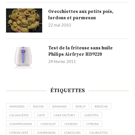
Orecchiettes aux petits pois,
lardons et parmesan
22 mai 2010
Test de la friteuse sans huile
Philips Airfryer HD9220
24 février 2011
ÉTIQUETTES
AMANDES
BACON
BANANES
BOEUF
BRIOCHE
CACAHUÈTES
CAFÉ
CAKE FACTORY
CAROTTES
CHAMPIGNONS
CHOCOLAT
CHORIZO
CITRONS
CITRON VERT
COMPANION
CONCOURS
COURGETTES