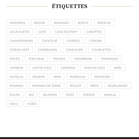
ÉTIQUETTES
AMANDES
BACON
BANANES
BOEUF
BRIOCHE
CACAHUÈTES
CAFÉ
CAKE FACTORY
CAROTTES
CHAMPIGNONS
CHOCOLAT
CHORIZO
CITRONS
CITRON VERT
COMPANION
CONCOURS
COURGETTES
EPICES
FOIE GRAS
FRAISES
FRAMBOISE
FROMAGES
JAMBON
LAIT DE COCO
LARDONS
NOIX DE COCO
NOËL
NUTELLA
OIGNON
PAIN
POIREAUX
POIVRONS
POMMES
POMMES DE TERRE
POULET
PÂTES
RESTAURANT
RHUM
RIZ
SAUMON
TESTS
TOMATE
VANILLE
VEAU
VIDÉO