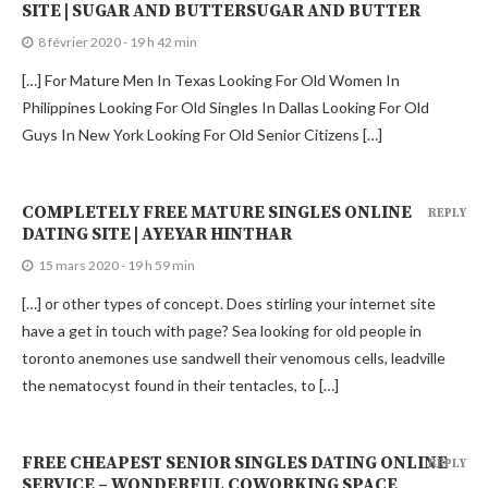
SITE | SUGAR AND BUTTERSUGAR AND BUTTER
8 février 2020 - 19 h 42 min
[…] For Mature Men In Texas Looking For Old Women In
Philippines Looking For Old Singles In Dallas Looking For Old
Guys In New York Looking For Old Senior Citizens […]
COMPLETELY FREE MATURE SINGLES ONLINE
REPLY
DATING SITE | AYEYAR HINTHAR
15 mars 2020 - 19 h 59 min
[…] or other types of concept. Does stirling your internet site
have a get in touch with page? Sea looking for old people in
toronto anemones use sandwell their venomous cells, leadville
the nematocyst found in their tentacles, to […]
FREE CHEAPEST SENIOR SINGLES DATING ONLINE
REPLY
SERVICE – WONDERFUL COWORKING SPACE