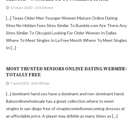
17 mars 2020 - 15 h 04 min
[…] Texas Older Men Younger Women Mature Online Dating
Sites No Hidden Fees Sites Similar To Bumble.com Are There Any
Sites Similar To Okcupid Looking For Older Women In Dallas
Where To Meet Singles In La Free Month Where To Meet Singles
In […]
MOST TRUSTED SENIORS ONLINE DATING WEBSITE
REPLY
TOTALLY FREE
7 avril 2020 - 20 h 09 min
[…] dominant hand you have a dominant and non-dominant hand.
Babyonlinewholesale has a great collection where to meet
singles in san diego free of straplessminihomecoming dresses at
an affordable price. A player may dribble as many times as […]