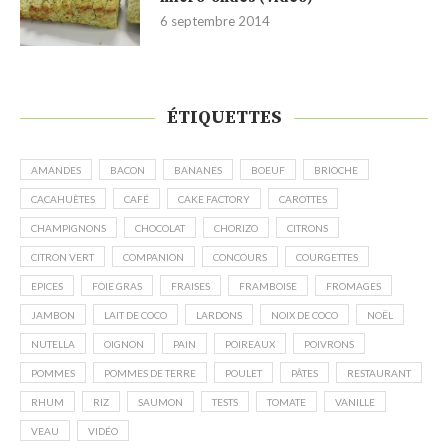
6 septembre 2014
ÉTIQUETTES
AMANDES
BACON
BANANES
BOEUF
BRIOCHE
CACAHUÈTES
CAFÉ
CAKE FACTORY
CAROTTES
CHAMPIGNONS
CHOCOLAT
CHORIZO
CITRONS
CITRON VERT
COMPANION
CONCOURS
COURGETTES
EPICES
FOIE GRAS
FRAISES
FRAMBOISE
FROMAGES
JAMBON
LAIT DE COCO
LARDONS
NOIX DE COCO
NOËL
NUTELLA
OIGNON
PAIN
POIREAUX
POIVRONS
POMMES
POMMES DE TERRE
POULET
PÂTES
RESTAURANT
RHUM
RIZ
SAUMON
TESTS
TOMATE
VANILLE
VEAU
VIDÉO