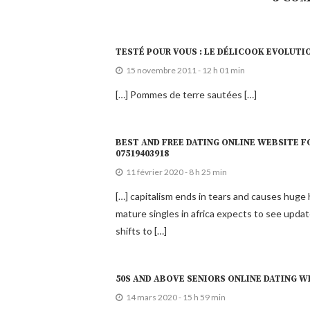
TESTÉ POUR VOUS : LE DÉLICOOK EVOLUTIO
15 novembre 2011 - 12 h 01 min
[…] Pommes de terre sautées […]
BEST AND FREE DATING ONLINE WEBSITE F
07519403918
11 février 2020 - 8 h 25 min
[…] capitalism ends in tears and causes huge
mature singles in africa expects to see updat
shifts to […]
50S AND ABOVE SENIORS ONLINE DATING W
14 mars 2020 - 15 h 59 min