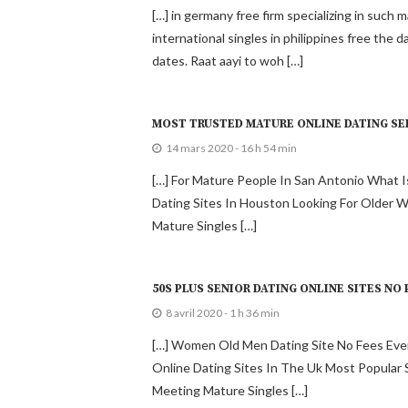
[…] in germany free firm specializing in such
international singles in philippines free the 
dates. Raat aayi to woh […]
MOST TRUSTED MATURE ONLINE DATING SE
14 mars 2020 - 16 h 54 min
[…] For Mature People In San Antonio What I
Dating Sites In Houston Looking For Older W
Mature Singles […]
50S PLUS SENIOR DATING ONLINE SITES NO 
8 avril 2020 - 1 h 36 min
[…] Women Old Men Dating Site No Fees Ever 
Online Dating Sites In The Uk Most Popular 
Meeting Mature Singles […]