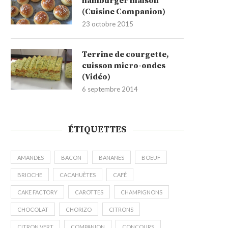
hamburger maison
(Cuisine Companion)
23 octobre 2015
Terrine de courgette,
cuisson micro-ondes
(Vidéo)
6 septembre 2014
ÉTIQUETTES
AMANDES
BACON
BANANES
BOEUF
BRIOCHE
CACAHUÈTES
CAFÉ
CAKE FACTORY
CAROTTES
CHAMPIGNONS
CHOCOLAT
CHORIZO
CITRONS
CITRON VERT
COMPANION
CONCOURS