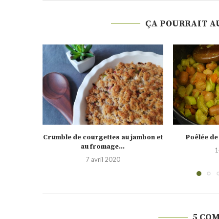
ÇA POURRAIT A
 jambon et
Poêlée de légumes au Knacki
Champignons 
14 mai 2019
2
5 CO