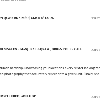
N QC345 DE SIMÉO | CLICK N' COOK
REPLY
OR SINGLES – MASJID AL-AQSA & JORDAN TOURS CALL
REPLY
 human hardship. Showcasing your locations every renter looking for
ed photography that accurately represents a given unit. Finally, she
EBSITE FREE | ADELHOF
REPLY