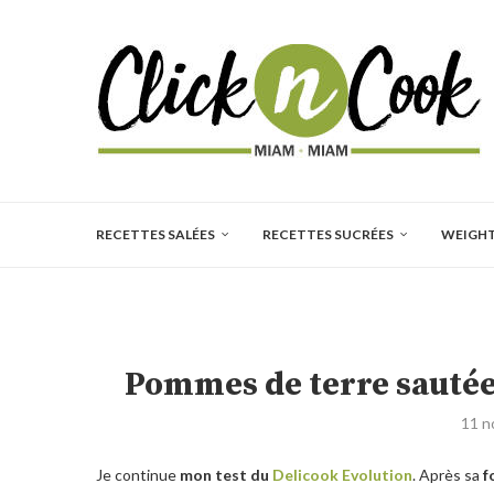
RECETTES SALÉES
RECETTES SUCRÉES
WEIGH
Pommes de terre sautées
11 n
Je continue
mon test du
Delicook Evolution
. Après sa
f