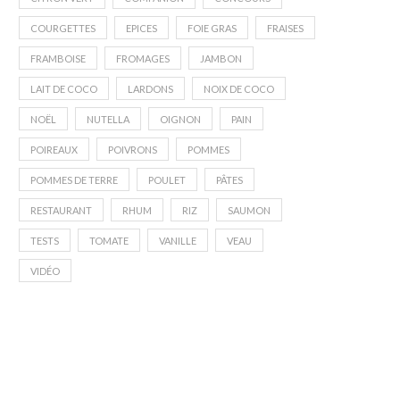
COURGETTES
EPICES
FOIE GRAS
FRAISES
FRAMBOISE
FROMAGES
JAMBON
LAIT DE COCO
LARDONS
NOIX DE COCO
NOËL
NUTELLA
OIGNON
PAIN
POIREAUX
POIVRONS
POMMES
POMMES DE TERRE
POULET
PÂTES
RESTAURANT
RHUM
RIZ
SAUMON
TESTS
TOMATE
VANILLE
VEAU
VIDÉO