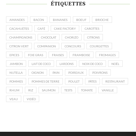
ÉTIQUETTES
AMANDES
BACON
BANANES
BOEUF
BRIOCHE
CACAHUÈTES
CAFÉ
CAKE FACTORY
CAROTTES
CHAMPIGNONS
CHOCOLAT
CHORIZO
CITRONS
CITRON VERT
COMPANION
CONCOURS
COURGETTES
EPICES
FOIE GRAS
FRAISES
FRAMBOISE
FROMAGES
JAMBON
LAIT DE COCO
LARDONS
NOIX DE COCO
NOËL
NUTELLA
OIGNON
PAIN
POIREAUX
POIVRONS
POMMES
POMMES DE TERRE
POULET
PÂTES
RESTAURANT
RHUM
RIZ
SAUMON
TESTS
TOMATE
VANILLE
VEAU
VIDÉO