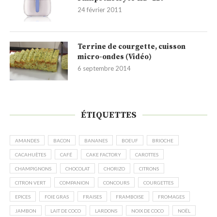
24 février 2011
Terrine de courgette, cuisson
micro-ondes (Vidéo)
6 septembre 2014
ÉTIQUETTES
AMANDES
BACON
BANANES
BOEUF
BRIOCHE
CACAHUÈTES
CAFÉ
CAKE FACTORY
CAROTTES
CHAMPIGNONS
CHOCOLAT
CHORIZO
CITRONS
CITRON VERT
COMPANION
CONCOURS
COURGETTES
EPICES
FOIE GRAS
FRAISES
FRAMBOISE
FROMAGES
JAMBON
LAIT DE COCO
LARDONS
NOIX DE COCO
NOËL