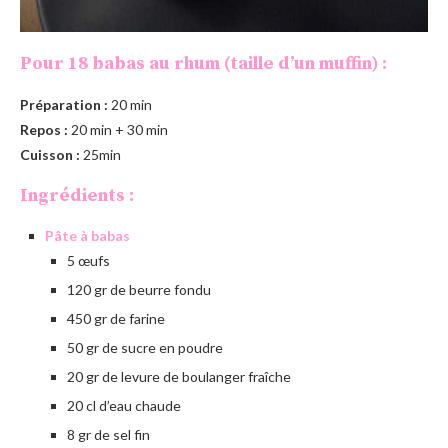
Pour 18 babas au rhum (taille d’un muffin) :
Préparation :
20 min
Repos :
20 min + 30 min
Cuisson :
25min
Ingrédients :
Pâte à babas
5 œufs
120 gr de beurre fondu
450 gr de farine
50 gr de sucre en poudre
20 gr de levure de boulanger fraîche
20 cl d’eau chaude
8 gr de sel fin