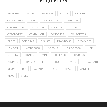
ÉTIQUETTES
AMANDES
BACON
BANANES
BOEUF
BRIOCHE
CACAHUÈTES
CAFÉ
CAKE FACTORY
CAROTTES
CHAMPIGNONS
CHOCOLAT
CHORIZO
CITRONS
CITRON VERT
COMPANION
CONCOURS
COURGETTES
EPICES
FOIE GRAS
FRAISES
FRAMBOISE
FROMAGES
JAMBON
LAIT DE COCO
LARDONS
NOIX DE COCO
NOËL
NUTELLA
OIGNON
PAIN
POIREAUX
POIVRONS
POMMES
POMMES DE TERRE
POULET
PÂTES
RESTAURANT
RHUM
RIZ
SAUMON
TESTS
TOMATE
VANILLE
VEAU
VIDÉO