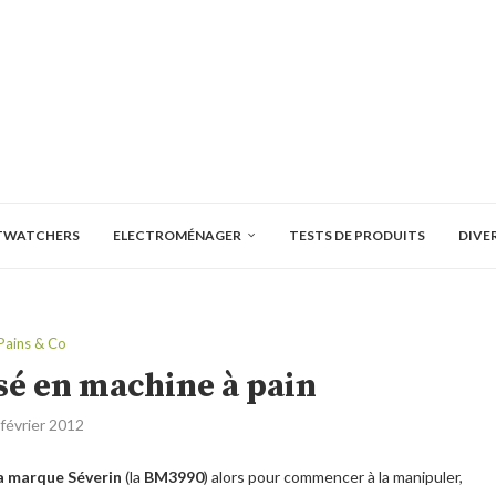
TWATCHERS
ELECTROMÉNAGER
TESTS DE PRODUITS
DIVE
Pains & Co
isé en machine à pain
 février 2012
la marque Séverin
(la
BM3990
) alors pour commencer à la manipuler,