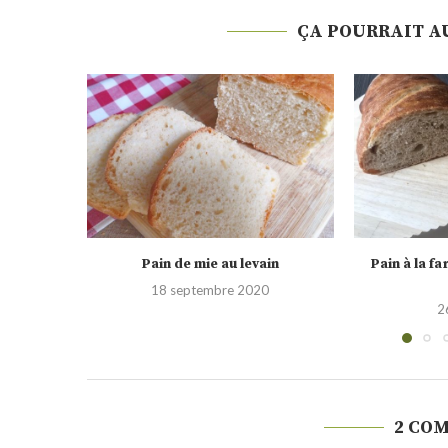
ÇA POURRAIT A
in
Pain à la farine d’épeautre et au
Pains à
levain...
0
1
26 avril 2020
2 CO