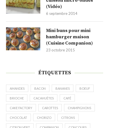
cuisson micro-ondes
(Vidéo)
6 septembre 2014
Mini buns pour mini
hamburger maison
(Cuisine Companion)
23 octobre 2015
ÉTIQUETTES
AMANDES
BACON
BANANES
BOEUF
BRIOCHE
CACAHUÈTES
CAFÉ
CAKE FACTORY
CAROTTES
CHAMPIGNONS
CHOCOLAT
CHORIZO
CITRONS
CITRON VERT
COMPANION
CONCOURS