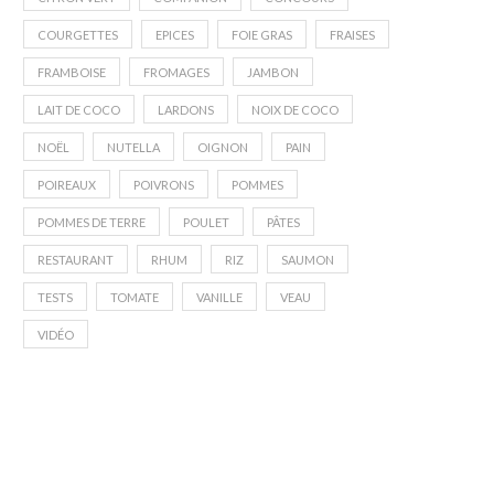
COURGETTES
EPICES
FOIE GRAS
FRAISES
FRAMBOISE
FROMAGES
JAMBON
LAIT DE COCO
LARDONS
NOIX DE COCO
NOËL
NUTELLA
OIGNON
PAIN
POIREAUX
POIVRONS
POMMES
POMMES DE TERRE
POULET
PÂTES
RESTAURANT
RHUM
RIZ
SAUMON
TESTS
TOMATE
VANILLE
VEAU
VIDÉO