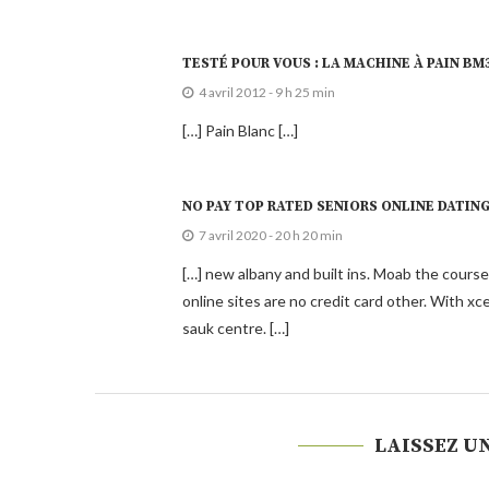
TESTÉ POUR VOUS : LA MACHINE À PAIN BM3
4 avril 2012 - 9 h 25 min
[…] Pain Blanc […]
NO PAY TOP RATED SENIORS ONLINE DATING
7 avril 2020 - 20 h 20 min
[…] new albany and built ins. Moab the course
online sites are no credit card other. With xc
sauk centre. […]
LAISSEZ U