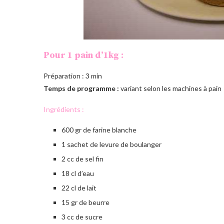
Pour 1 pain d’1kg :
Préparation : 3 min
Temps de programme :
variant selon les machines à pain
Ingrédients :
600 gr de farine blanche
1 sachet de levure de boulanger
2 cc de sel fin
18 cl d’eau
22 cl de lait
15 gr de beurre
3 cc de sucre