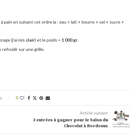
 pain en suivant cet ordre la : eau + lait + beurre + sel + sucre +
orage (j’ai mis
clair
) et le poids =
1 000
gr
.
refroidir sur une grille.
es
0
Article suivant
3 entrées à gagner pour le Salon du
Chocolat à Bordeaux