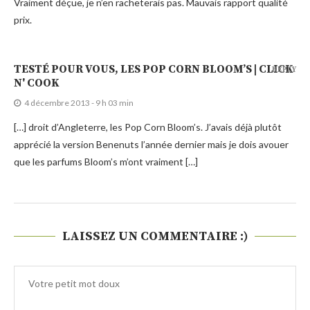
Vraiment déçue, je n’en racheterais pas. Mauvais rapport qualité
prix.
TESTÉ POUR VOUS, LES POP CORN BLOOM’S | CLICK
REPLY
N' COOK
4 décembre 2013 - 9 h 03 min
[…] droit d’Angleterre, les Pop Corn Bloom’s. J’avais déjà plutôt
apprécié la version Benenuts l’année dernier mais je dois avouer
que les parfums Bloom’s m’ont vraiment […]
LAISSEZ UN COMMENTAIRE :)