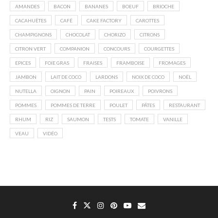
AMANDES
BACON
BANANES
BOEUF
BRIOCHE
CACAHUÈTES
CAFÉ
CAKE FACTORY
CAROTTES
CHAMPIGNONS
CHOCOLAT
CHORIZO
CITRONS
CITRON VERT
COMPANION
CONCOURS
COURGETTES
EPICES
FOIE GRAS
FRAISES
FRAMBOISE
FROMAGES
JAMBON
LAIT DE COCO
LARDONS
NOIX DE COCO
NOËL
NUTELLA
OIGNON
PAIN
POIREAUX
POIVRONS
POMMES
POMMES DE TERRE
POULET
PÂTES
RESTAURANT
RHUM
RIZ
SAUMON
TESTS
TOMATE
VANILLE
VEAU
VIDÉO