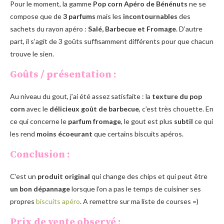
Pour le moment, la gamme
Pop corn Apéro de Bénénuts
ne se
compose que de
3 parfums
mais les
incontournables
des
sachets du rayon apéro
:
Salé, Barbecue et Fromage
. D’autre
part, il s’agit de 3 goûts suffisamment différents pour que chacun
trouve le sien.
Goûts / présentation :
Au niveau du gout, j’ai été assez satisfaite : la
texture du pop
cor
n
avec le
délicieux goût de barbecue
, c’est très chouette. En
ce qui concerne le
parfum fromage
, le gout est plus
subtil
ce qui
les rend
moins écoeurant
que certains biscuits apéros.
Conclusion :
C’est un
produit original
qui change des chips et qui peut être
un bon dépannage
lorsque l’on a pas le temps de cuisiner ses
propres
biscuits apéro
. A remettre sur ma liste de courses =)
Prix de vente observé :