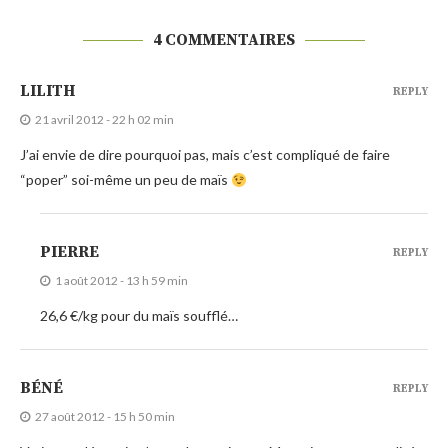
4 COMMENTAIRES
LILITH
REPLY
21 avril 2012 - 22 h 02 min
J’ai envie de dire pourquoi pas, mais c’est compliqué de faire
“poper” soi-même un peu de maïs
PIERRE
REPLY
1 août 2012 - 13 h 59 min
26,6 €/kg pour du maïs soufflé…
BÉNÉ
REPLY
27 août 2012 - 15 h 50 min