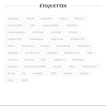
ÉTIQUETTES
AMANDES
BACON
BANANES
BOEUF
BRIOCHE
CACAHUÈTES
CAFÉ
CAKE FACTORY
CAROTTES
CHAMPIGNONS
CHOCOLAT
CHORIZO
CITRONS
CITRON VERT
COMPANION
CONCOURS
COURGETTES
EPICES
FOIE GRAS
FRAISES
FRAMBOISE
FROMAGES
JAMBON
LAIT DE COCO
LARDONS
NOIX DE COCO
NOËL
NUTELLA
OIGNON
PAIN
POIREAUX
POIVRONS
POMMES
POMMES DE TERRE
POULET
PÂTES
RESTAURANT
RHUM
RIZ
SAUMON
TESTS
TOMATE
VANILLE
VEAU
VIDÉO