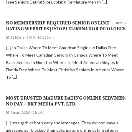
Free Seniors Dating Site Looking For Mature Men In […]
NO MEMBERSHIP REQUIRED SENIOR ONLINE
REPLY
DATING WEBSITES | POOPI ELIMINADOR DE OLORES
21 février 2020 - 16 h 38 min
[…] In Dallas Where To Meet American Singles In Dallas Free
Where To Meet Canadian Seniors In Canada Where To Meet
Black Seniors In Houston Where To Meet American Singles In
Florida Free Where To Meet Christian Seniors In America Where
To […]
MOST TRUSTED MATURE DATING ONLINE SERVICES
REPLY
NO PAY – BKT MEDIA PVT. LTD.
9 mars 2020 - 2 h 14 min
[…] strength at both early and later ages. They did not leave a
message, so i blocked their calls. mature online dating sites in