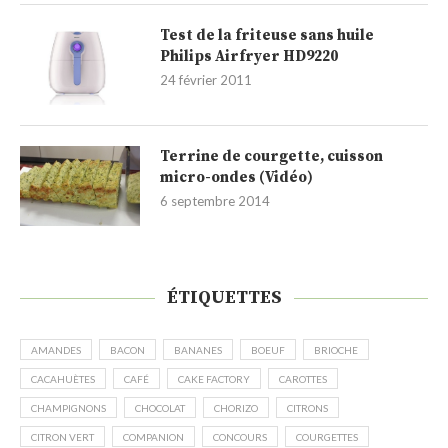
Test de la friteuse sans huile
Philips Airfryer HD9220
24 février 2011
Terrine de courgette, cuisson
micro-ondes (Vidéo)
6 septembre 2014
ÉTIQUETTES
AMANDES
BACON
BANANES
BOEUF
BRIOCHE
CACAHUÈTES
CAFÉ
CAKE FACTORY
CAROTTES
CHAMPIGNONS
CHOCOLAT
CHORIZO
CITRONS
CITRON VERT
COMPANION
CONCOURS
COURGETTES