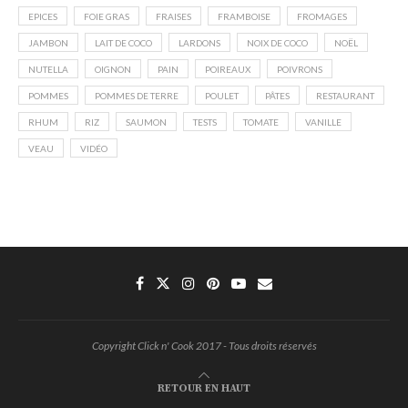
EPICES
FOIE GRAS
FRAISES
FRAMBOISE
FROMAGES
JAMBON
LAIT DE COCO
LARDONS
NOIX DE COCO
NOËL
NUTELLA
OIGNON
PAIN
POIREAUX
POIVRONS
POMMES
POMMES DE TERRE
POULET
PÂTES
RESTAURANT
RHUM
RIZ
SAUMON
TESTS
TOMATE
VANILLE
VEAU
VIDÉO
Copyright Click n' Cook 2017 - Tous droits réservés
RETOUR EN HAUT