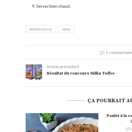
Servez bien chaud.
PATATE DOUCE
VEAU
1 commentair
Article précédent
Résultat du concours Milka Toffee
ÇA POURRAIT A
Poulet à la crème avec le Steam’Up
(recette...
17 octobre 2019