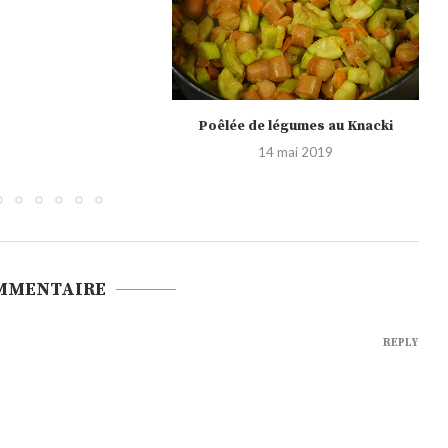
 légumes au Knacki
Champignons farcis (recette vidéo)
4 mai 2019
29 mars 2019
MMENTAIRE
REPLY