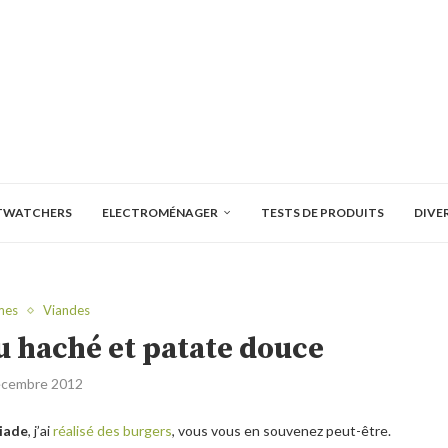
TWATCHERS
ELECTROMÉNAGER
TESTS DE PRODUITS
DIVE
mes
Viandes
 haché et patate douce
écembre 2012
iade
, j’ai
réalisé des burgers
, vous vous en souvenez peut-être.