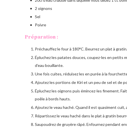
20cl d’eau chaude dans laquelle vous diluez 1 cc b
2 oignons
Sel
Poivre
Préparation :
Préchauffez le four à 180°C. Beurrez un plat à gratin
Épluchez les patates douces, coupez-les en petits mo
d’eau bouillante.
Une fois cuites, réduisez les en purée à la fourchet
Ajoutez les portions de Kiri et un peu de sel et de p
Épluchez les oignons puis émincez-les finement. Fait
poêle à bords hauts.
Ajoutez le veau haché. Quand il est quasiment cuit, a
Répartissez le veau haché dans le plat à gratin beur
Saupoudrez de gruyère râpé. Enfournez pendant envir