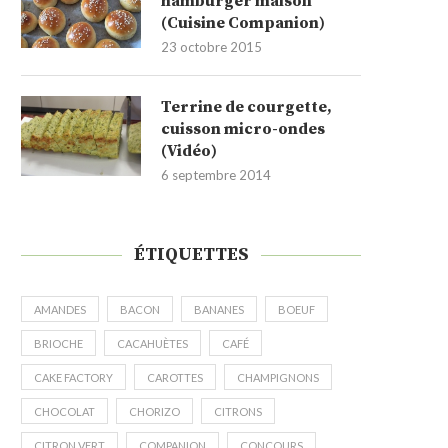
hamburger maison
(Cuisine Companion)
23 octobre 2015
Terrine de courgette,
cuisson micro-ondes
(Vidéo)
6 septembre 2014
ÉTIQUETTES
AMANDES
BACON
BANANES
BOEUF
BRIOCHE
CACAHUÈTES
CAFÉ
CAKE FACTORY
CAROTTES
CHAMPIGNONS
CHOCOLAT
CHORIZO
CITRONS
CITRON VERT
COMPANION
CONCOURS