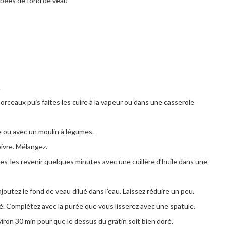
ombées de fond de veau
.
rceaux puis faites les cuire à la vapeur ou dans une casserole
te ou avec un moulin à légumes.
oivre. Mélangez.
es-les revenir quelques minutes avec une cuillère d’huile dans une
joutez le fond de veau dilué dans l’eau. Laissez réduire un peu.
ré. Complétez avec la purée que vous lisserez avec une spatule.
on 30 min pour que le dessus du gratin soit bien doré.