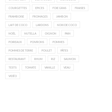
COURGETTES
EPICES
FOIE GRAS
FRAISES
FRAMBOISE
FROMAGES
JAMBON
LAIT DE COCO
LARDONS
NOIX DE COCO
NOËL
NUTELLA
OIGNON
PAIN
POIREAUX
POIVRONS
POMMES
POMMES DE TERRE
POULET
PÂTES
RESTAURANT
RHUM
RIZ
SAUMON
TESTS
TOMATE
VANILLE
VEAU
VIDÉO