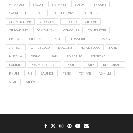
AMANDES
BACON
BANANES
BOEUF
BRIOCHE
CACAHUÈTES
CAFÉ
CAKE FACTORY
CAROTTES
CHAMPIGNONS
CHOCOLAT
CHORIZO
CITRONS
CITRON VERT
COMPANION
CONCOURS
COURGETTES
EPICES
FOIE GRAS
FRAISES
FRAMBOISE
FROMAGES
JAMBON
LAIT DE COCO
LARDONS
NOIX DE COCO
NOËL
NUTELLA
OIGNON
PAIN
POIREAUX
POIVRONS
POMMES
POMMES DE TERRE
POULET
PÂTES
RESTAURANT
RHUM
RIZ
SAUMON
TESTS
TOMATE
VANILLE
VEAU
VIDÉO