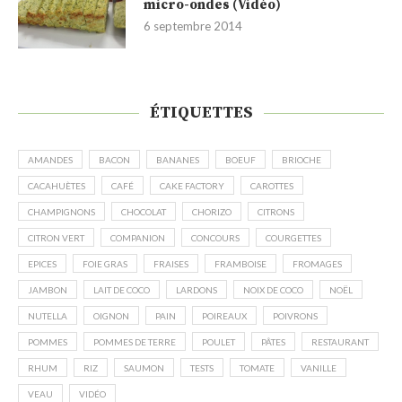
ÉTIQUETTES
AMANDES
BACON
BANANES
BOEUF
BRIOCHE
CACAHUÈTES
CAFÉ
CAKE FACTORY
CAROTTES
CHAMPIGNONS
CHOCOLAT
CHORIZO
CITRONS
CITRON VERT
COMPANION
CONCOURS
COURGETTES
EPICES
FOIE GRAS
FRAISES
FRAMBOISE
FROMAGES
JAMBON
LAIT DE COCO
LARDONS
NOIX DE COCO
NOËL
NUTELLA
OIGNON
PAIN
POIREAUX
POIVRONS
POMMES
POMMES DE TERRE
POULET
PÂTES
RESTAURANT
RHUM
RIZ
SAUMON
TESTS
TOMATE
VANILLE
VEAU
VIDÉO