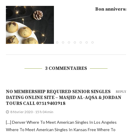
Bon anniversaire Click n’ Cook #5 avec Béghin...
29 novembre 2019
3 COMMENTAIRES
NO MEMBERSHIP REQUIRED SENIOR SINGLES
REPLY
DATING ONLINE SITE – MASJID AL-AQSA & JORDAN
TOURS CALL 07519403918
8 février 2020 - 15 h 04 min
[…] Denver Where To Meet American Singles In Los Angeles
Where To Meet American Singles In Kansas Free Where To
Meet Canadian Disabled Seniors Where To Meet Asian Singles In
New York Where To Meet Black Singles In Dallas Where To Meet