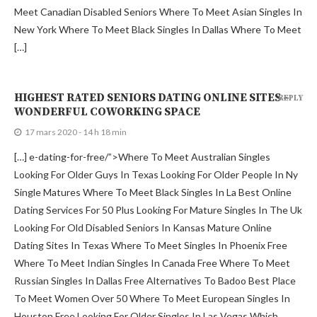
[…]
HIGHEST RATED SENIORS DATING ONLINE SITES –
REPLY
WONDERFUL COWORKING SPACE
17 mars 2020 - 14 h 18 min
[…] e-dating-for-free/”>Where To Meet Australian Singles
Looking For Older Guys In Texas Looking For Older People In Ny
Single Matures Where To Meet Black Singles In La Best Online
Dating Services For 50 Plus Looking For Mature Singles In The Uk
Looking For Old Disabled Seniors In Kansas Mature Online
Dating Sites In Texas Where To Meet Singles In Phoenix Free
Where To Meet Indian Singles In Canada Free Where To Meet
Russian Singles In Dallas Free Alternatives To Badoo Best Place
To Meet Women Over 50 Where To Meet European Singles In
Houston Free Looking For Older Singles In Las Vegas Which
Online Dating Sites Are Without Pay Looking For Older Men In
Dallas Where To Meet Korean Singles In Germany Where To