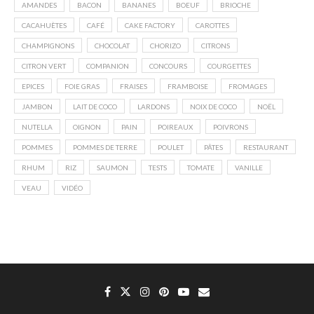
AMANDES
BACON
BANANES
BOEUF
BRIOCHE
CACAHUÈTES
CAFÉ
CAKE FACTORY
CAROTTES
CHAMPIGNONS
CHOCOLAT
CHORIZO
CITRONS
CITRON VERT
COMPANION
CONCOURS
COURGETTES
EPICES
FOIE GRAS
FRAISES
FRAMBOISE
FROMAGES
JAMBON
LAIT DE COCO
LARDONS
NOIX DE COCO
NOËL
NUTELLA
OIGNON
PAIN
POIREAUX
POIVRONS
POMMES
POMMES DE TERRE
POULET
PÂTES
RESTAURANT
RHUM
RIZ
SAUMON
TESTS
TOMATE
VANILLE
VEAU
VIDÉO