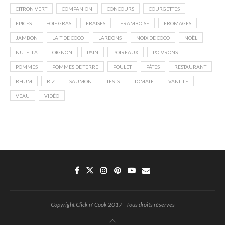
CITRON VERT
COMPANION
CONCOURS
COURGETTES
EPICES
FOIE GRAS
FRAISES
FRAMBOISE
FROMAGES
JAMBON
LAIT DE COCO
LARDONS
NOIX DE COCO
NOËL
NUTELLA
OIGNON
PAIN
POIREAUX
POIVRONS
POMMES
POMMES DE TERRE
POULET
PÂTES
RESTAURANT
RHUM
RIZ
SAUMON
TESTS
TOMATE
VANILLE
VEAU
VIDÉO
Copyright Click n' Cook 2017 - Tous droits réservés