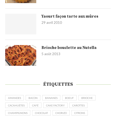
Yaourt façon tarte aux mûres
29 avril 2010
Brioche bouclette au Nutella
5 août 2013
ÉTIQUETTES
AMANDES
BACON
BANANES
BOEUF
BRIOCHE
CACAHUÈTES
CAFÉ
CAKE FACTORY
CAROTTES
CHAMPIGNONS
CHOCOLAT
CHORIZO
CITRONS