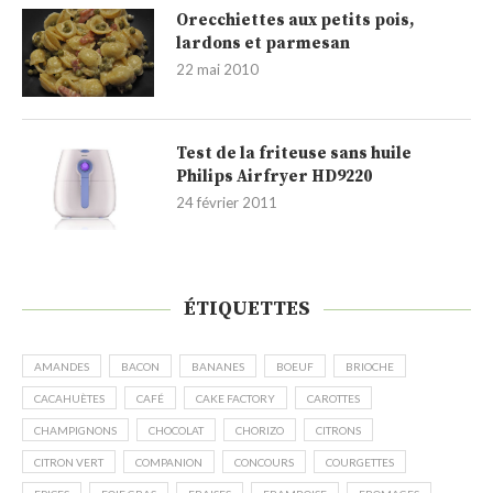
Orecchiettes aux petits pois,
lardons et parmesan
22 mai 2010
Test de la friteuse sans huile
Philips Airfryer HD9220
24 février 2011
ÉTIQUETTES
AMANDES
BACON
BANANES
BOEUF
BRIOCHE
CACAHUÈTES
CAFÉ
CAKE FACTORY
CAROTTES
CHAMPIGNONS
CHOCOLAT
CHORIZO
CITRONS
CITRON VERT
COMPANION
CONCOURS
COURGETTES