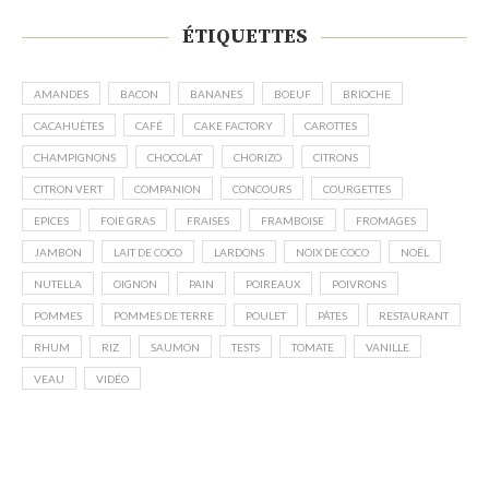
ÉTIQUETTES
AMANDES
BACON
BANANES
BOEUF
BRIOCHE
CACAHUÈTES
CAFÉ
CAKE FACTORY
CAROTTES
CHAMPIGNONS
CHOCOLAT
CHORIZO
CITRONS
CITRON VERT
COMPANION
CONCOURS
COURGETTES
EPICES
FOIE GRAS
FRAISES
FRAMBOISE
FROMAGES
JAMBON
LAIT DE COCO
LARDONS
NOIX DE COCO
NOËL
NUTELLA
OIGNON
PAIN
POIREAUX
POIVRONS
POMMES
POMMES DE TERRE
POULET
PÂTES
RESTAURANT
RHUM
RIZ
SAUMON
TESTS
TOMATE
VANILLE
VEAU
VIDÉO