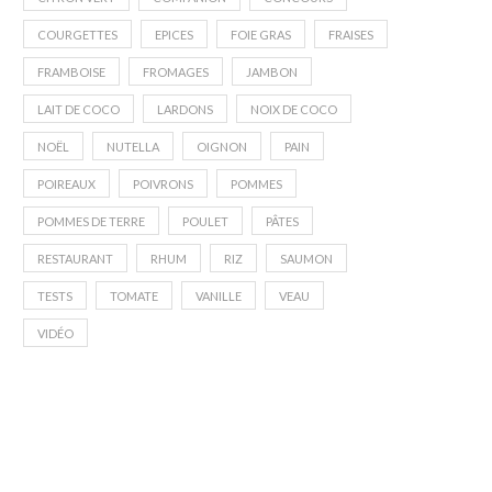
COURGETTES
EPICES
FOIE GRAS
FRAISES
FRAMBOISE
FROMAGES
JAMBON
LAIT DE COCO
LARDONS
NOIX DE COCO
NOËL
NUTELLA
OIGNON
PAIN
POIREAUX
POIVRONS
POMMES
POMMES DE TERRE
POULET
PÂTES
RESTAURANT
RHUM
RIZ
SAUMON
TESTS
TOMATE
VANILLE
VEAU
VIDÉO