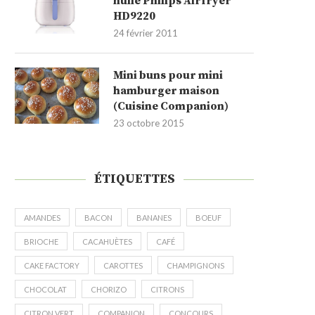
huile Philips Airfryer
HD9220
24 février 2011
Mini buns pour mini
hamburger maison
(Cuisine Companion)
23 octobre 2015
ÉTIQUETTES
AMANDES
BACON
BANANES
BOEUF
BRIOCHE
CACAHUÈTES
CAFÉ
CAKE FACTORY
CAROTTES
CHAMPIGNONS
CHOCOLAT
CHORIZO
CITRONS
CITRON VERT
COMPANION
CONCOURS