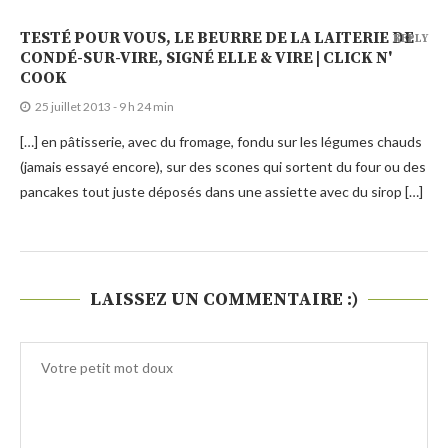
TESTÉ POUR VOUS, LE BEURRE DE LA LAITERIE DE
REPLY
CONDÉ-SUR-VIRE, SIGNÉ ELLE & VIRE | CLICK N'
COOK
25 juillet 2013 - 9 h 24 min
[…] en pâtisserie, avec du fromage, fondu sur les légumes chauds
(jamais essayé encore), sur des scones qui sortent du four ou des
pancakes tout juste déposés dans une assiette avec du sirop […]
LAISSEZ UN COMMENTAIRE :)