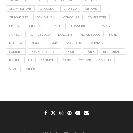
CACAHUÈTES
CAFÉ
CAKE FACTORY
CAROTTES
CHAMPIGNONS
CHOCOLAT
CHORIZO
CITRONS
CITRON VERT
COMPANION
CONCOURS
COURGETTES
EPICES
FOIE GRAS
FRAISES
FRAMBOISE
FROMAGES
JAMBON
LAIT DE COCO
LARDONS
NOIX DE COCO
NOËL
NUTELLA
OIGNON
PAIN
POIREAUX
POIVRONS
POMMES
POMMES DE TERRE
POULET
PÂTES
RESTAURANT
RHUM
RIZ
SAUMON
TESTS
TOMATE
VANILLE
VEAU
VIDÉO